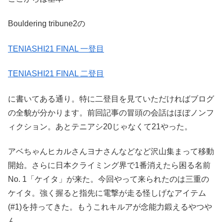
Bouldering tribune2の
TENIASHI21 FINAL 一登目
TENIASHI21 FINAL 二登目
に書いてある通り。特に二登目を見ていただければブログ
の全貌が分かります。前回記事の冒頭の会話はほぼノンフ
ィクション。あとテニアシ20じゃなくて21やった。
アベちゃんヒカルさんヨナさんなどなど沢山集まって移動
開始。さらに日本クライミング界で1番消えたら困る名前
No. 1「ケイタ」が来た。今回やって来られたのは三重の
ケイタ。強く握ると指先に電撃が走る怪しげなアイテム
(#1)を持ってきた。もうこれキルアが念能力鍛えるやつや
ん。