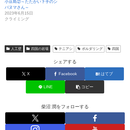
小豆島②～たたかい下手のシ
バヌマさん～
2023年6月15日
クライミング
人工壁
四国の岩場
テニアシ
ボルダリング
四国
シェアする
X
Facebook
はてブ
LINE
コピー
柴沼 潤をフォローする