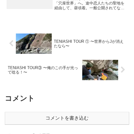
「穴座世界」へ。途中恋人たちの聖地を
経由して、昼頃着。一般公開されてない
けど、秘密でもなんでもねぇ！ってくら
い規模がデカイエリア。で、グレードと
か関係なしに、これぞクライミングって
いう感じの課題をのぼりまく...
TENIASHI TOUR ① 〜世界からJが消え
たなら〜
TENIASHI TOUR③ 〜俺のこの手が光っ
て唸る！〜
コメント
コメントを書き込む