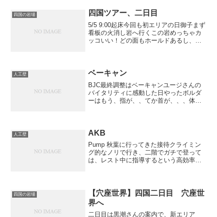
ぱりﾄｯﾌﾟ3のレベルは次元が違ってた...
四国ツアー、二日目
四国の岩場
5/5 9:00起床今回も初エリアの日御子まず
看板の火消し岩へ行くこの岩めっちゃカ
ッコいい！どの面もホールドあるし、高
さもいい感じ下地もよくて、日本で一番
カッコいい岩なんちゃうか？ボルダーと
して丁度いい高さwith ともGリョーマが
出てくる...
ベーキャン
人工壁
BJC最終調整はベーキャンユージさんの
バイタリティに感動した日やったボルダ
ーはもう、指が、、てか首が、、、体中
が痛い！！が、悲鳴をあげながらもボル
ダーやって、ついでにリードして久しぶ
りに前腕が筋肉痛になるほど登ったあと
は超回復させて、今週末...
AKB
人工壁
Pump 秋葉に行ってきた接待クライミン
グ的なノリで行き、二階でガチで登って
は、レスト中に指導するという高効率ク
ライミング二段が4本あったけど、どれも
ホールドがデカすぎてこれでもかってく
らい指が痛くならない何とか全部登れた
ボテボテの課題は思...
【穴座世界】四国二日目 穴座世
四国の岩場
界へ
二日目は黒潮さんの案内で、新エリア