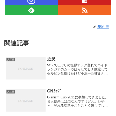
柴沼 潤
関連記事
近況
人工壁
5/17久しぶりの塩原ナラク登れてハイド
ランジアのムーヴばらせてヒナ敗退して
セルビン仕掛けたけど小魚一匹捕まえら
れず5/235.10カップ5/24カノト with サク
ライくん驟雨を瞬殺する世界のあきよち
ゃんショーを鑑賞してYさん、ビタリー...
GNｶｯﾌﾟ
人工壁
Gianizm Cup 2011に参加してきました。
まぁ結果は11位なんですけどね。いや
～、登れる課題をことごとく逃してしま
ったヽ(￣д￣;)ノ5位～あたりから結構団
子だったし、中々に悔しいな。ただやっ