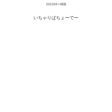
2022/04〜帰国
いちゃりばちょーでー