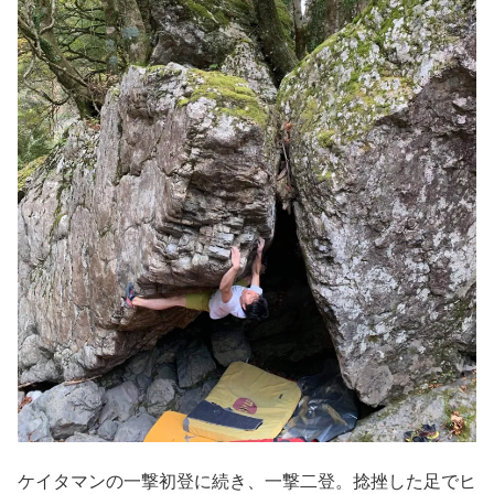
ケイタマンの一撃初登に続き、一撃二登。捻挫した足でヒ