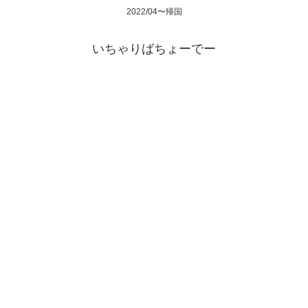
2022/04〜帰国
いちゃりばちょーでー