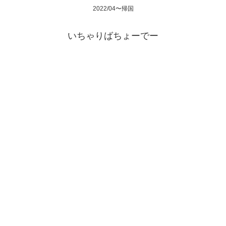
2022/04〜帰国
いちゃりばちょーでー