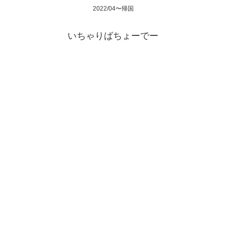
2022/04〜帰国
いちゃりばちょーでー