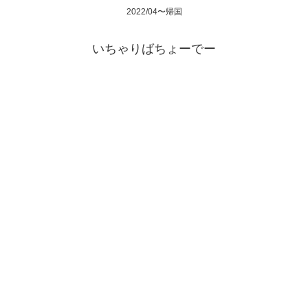
2022/04〜帰国
いちゃりばちょーでー