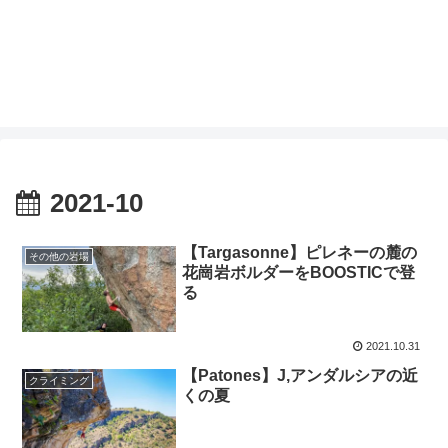
2021-10
【Targasonne】ピレネーの麓の
その他の岩場
花崗岩ボルダーをBOOSTICで登
る
2021.10.31
【Patones】J,アンダルシアの近
クライミング
くの夏