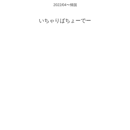
2022/04〜帰国
いちゃりばちょーでー