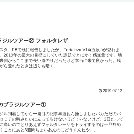
ラジルツアー② フォルタレザ
スタ、FBで既に報告しましたが、Fortaleza V14(五段-)が登れま
。2019年の最大の目標にしていた課題でとにかく感無量です。地
裏側からここまで長い道のりだったけど本当に来て良かった。残
がら登れたときは辺りも暗く、...
2019.07.12
019ブラジルツアー①
ジル到着してから一発目の記事早速ねん挫しましたバカただのバ
セミテの時みたいに立って歩けないほどじゃないけど、2日たって
に痛いのでとりあえずフォルタレーザをトライするのは一旦辞め
くことにあと3週間ちょいあんのにどうすんねや。。...