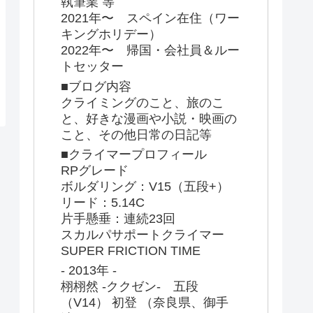
執筆業 等
2021年〜 スペイン在住（ワー
キングホリデー）
2022年〜 帰国・会社員＆ルー
トセッター
■ブログ内容
クライミングのこと、旅のこ
と、好きな漫画や小説・映画の
こと、その他日常の日記等
■クライマープロフィール
RPグレード
ボルダリング：V15（五段+）
リード：5.14C
片手懸垂：連続23回
スカルパサポートクライマー
SUPER FRICTION TIME
- 2013年 -
栩栩然 -ククゼン- 五段
（V14） 初登 （奈良県、御手