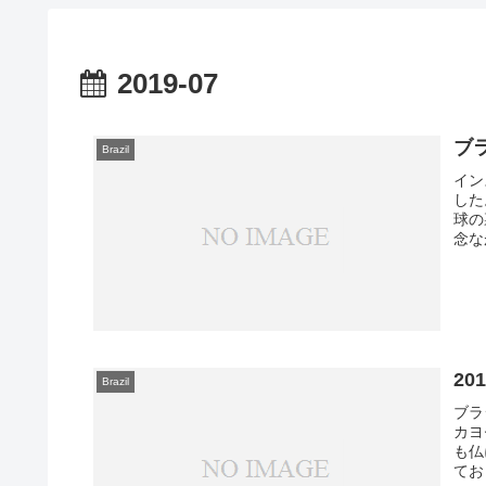
2019-07
ブ
Brazil
イン
した
球の
念な
2
Brazil
ブラ
カヨ
も仏
てお