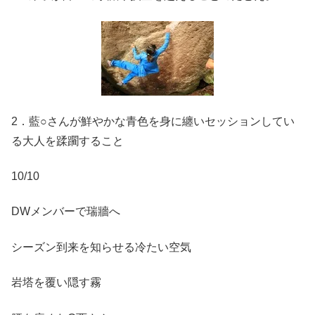
2．藍○さんが鮮やかな青色を身に纏いセッションしてい
る大人を蹂躙すること
10/10
DWメンバーで瑞牆へ
シーズン到来を知らせる冷たい空気
岩塔を覆い隠す霧