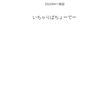
2022/04〜帰国
いちゃりばちょーでー