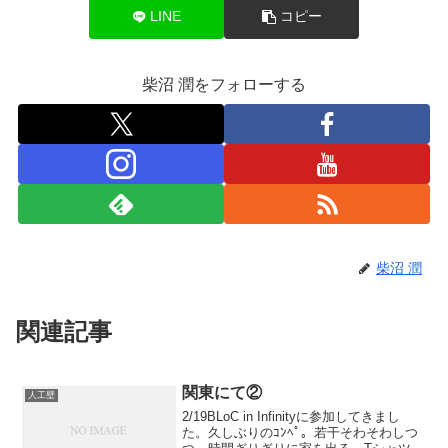
LINE
コピー
柴沼 潤をフォローする
柴沼 潤
関連記事
関東にて②
人工壁
2/19BLoC in Infinityに参加してきまし
た。久しぶりのｺﾝﾍﾟ。若干そわそわしつ