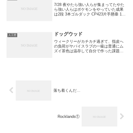
7/28 夜やたら強い人らが集まってたやた
ら強い人らはポケモンをやっていた成果
は2段 3本ゴルダック CP423片手懸垂 19
回痩せてきた効果が出てきているこの
夏、片手懸垂20回狙う
ドッグウッド
人工壁
ウィークリーがカチカチ過ぎて、指皮へ
の負荷がヤバイスラブの一級は普通にム
ズイ茶色は温存して自分で作った課題を
少しやったり最後にKトーさんの課題でセ
ッション、不可能とは思えないが毎回惜
しいまま弾かれるムーヴが絶妙！片手懸
垂は18回出来たかなり...
落ち着くんだ…
Rocklands①