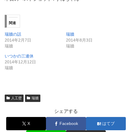
関連
瑞牆の話
瑞牆
2014年2月7日
2014年8月3日
瑞牆
瑞牆
いつかの三連休
2014年12月12日
瑞牆
人工壁
瑞牆
シェアする
X
Facebook
はてブ