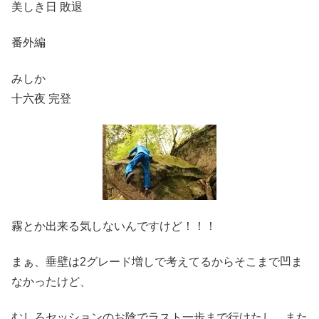
美しき日 敗退
番外編
みしか
十六夜 完登
霧とか出来る気しないんですけど！！！
まぁ、垂壁は2グレード増しで考えてるからそこまで凹ま
なかったけど、
むしろセッションのお陰でラスト一歩まで行けたし、また