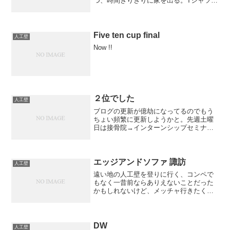
つ、時間ぎりぎりに家を出る。Tシャツ忘
れる・・・・ハイネックの長袖しかない
し、どうしよ～って思ってたら駅近くに
Sanki発見！300円のTシャツ...
Five ten cup final
人工壁
Now !!
２位でした
人工壁
ブログの更新が億劫になってるのでもう
ちょい頻繁に更新しようかと。先週土曜
日は接骨院→インターンシップセミナー
からの～久しぶりの月一セッション！と
はいえ今回は参加者4名。サイクルが早す
ぎるΣ(ﾟдﾟ；)速攻１抜けする王者にひた
すらUさん＆Mさ...
エッジアンドソファ 諏訪
人工壁
遠い地の人工壁を登りに行く、コンペで
もなく一昔前ならありえないことだった
かもしれないけど、メッチャ行きたくな
って、結局不眠不休で参戦11/27はエッジ
アンドソファの諏訪店横川駅の釜めし弁
当はメッチャうまい！諏訪大社で引いた
おみくじは吉オモロ...
DW
人工壁