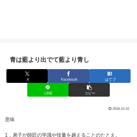
青は藍より出でて藍より青し
X
Facebook
はてブ
LINE
コピー
2016.10.10
意味
1．弟子が師匠の学識や技量を越えることのたとえ。