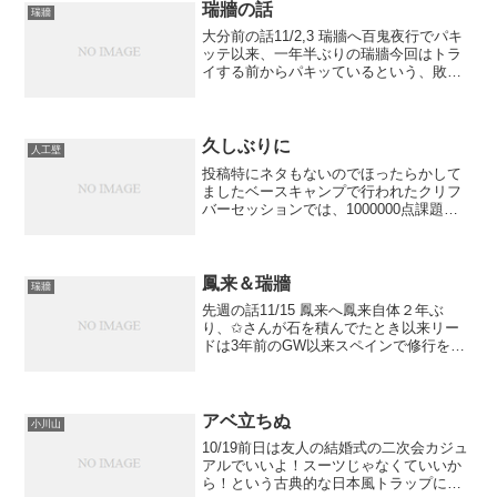
いれたら1...
瑞牆の話
瑞牆
大分前の話11/2,3 瑞牆へ百鬼夜行でパキ
ッテ以来、一年半ぶりの瑞牆今回はトラ
イする前からパキッているという、敗退
に向けて余念が無い態勢で挑むメンバー
は、松村さん、泥酔した牙さんさらにオ
ージーズと合流久しぶりにSEと再開11/2
言葉と物に...
久しぶりに
人工壁
投稿特にネタもないのでほったらかして
ましたベースキャンプで行われたクリフ
バーセッションでは、1000000点課題を
狙い、結局登れず4位。久しぶりに瑞牆に
行って、言葉と物四段をひたすら打ち込
んでの敗退DogWoodの最難課題も全然登
れず。中々...
鳳来＆瑞牆
瑞牆
先週の話11/15 鳳来へ鳳来自体２年ぶ
り、✩さんが石を積んでたとき以来リー
ドは3年前のGW以来スペインで修行をつ
んで来てからのガンジャそのときは2便目
で核心のランジに到達するも、6トライく
らい連続そこで落ちたが、この日2便目で
RPできた！...
アベ立ちぬ
小川山
10/19前日は友人の結婚式の二次会カジュ
アルでいいよ！スーツじゃなくていいか
ら！という古典的な日本風トラップに引