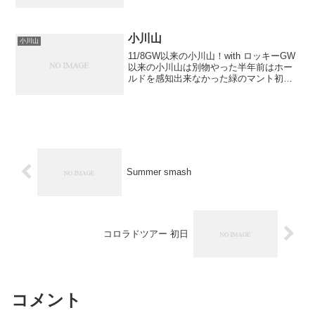
っかかるまいと礼服で行ったら案の定み
んなビッシリキメてきていたそう、俺だ
けがネクタイをしていなかったいっそ新
美拓みたいに登場す...
小川山
小川山
11/8GW以来の小川山！with ロッキーGW
以来の小川山は別物やった半年前はホー
ルドを感知出来なかった緑のマント初段
を2撃そのあと冬の日ギャスギャスのとこ
までは行ったけど、トゥーフックの解除
が出来ないトゥ解除しながら直接ランジ
するムーヴ...
Summer smash
コロラドツアー 初日
コメント