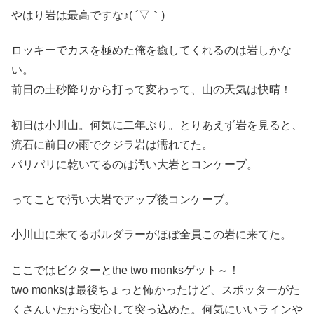
やはり岩は最高ですな♪( ´▽｀)
ロッキーでカスを極めた俺を癒してくれるのは岩しかな
い。
前日の土砂降りから打って変わって、山の天気は快晴！
初日は小川山。何気に二年ぶり。とりあえず岩を見ると、
流石に前日の雨でクジラ岩は濡れてた。
パリパリに乾いてるのは汚い大岩とコンケーブ。
ってことで汚い大岩でアップ後コンケーブ。
小川山に来てるボルダラーがほぼ全員この岩に来てた。
ここではビクターとthe two monksゲット～！
two monksは最後ちょっと怖かったけど、スポッターがた
くさんいたから安心して突っ込めた。何気にいいラインや