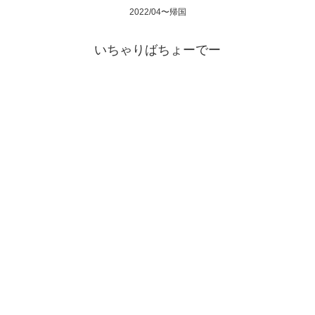
2022/04〜帰国
いちゃりばちょーでー