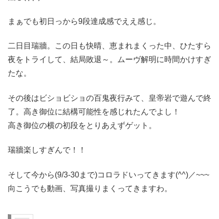
まぁでも初日っから9段達成感でええ感じ。
二日目瑞牆。この日も快晴、恵まれまくった中、ひたすら
夜をトライして、結局敗退～。ムーヴ解明に時間かけすぎ
たな。
その後はビショビショの百鬼夜行みて、皇帝岩で遊んで終
了。高き御位に結構可能性を感じれたんでよし！
高き御位の横の初段をとりあえずゲット。
瑞牆楽しすぎんで！！
そして今から(9/3-30まで)コロラドいってきます(^^)／~~~
向こうでも動画、写真撮りまくってきますわ。