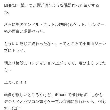
MNPは一撃。つい最近似たような課題作った気がする
わ。
さらに奥のテンペル・タットル(初段)もゲット。ランジ一
発の面白い課題やった。
もういい感じに終わったな～、ってところで小川山ジャン
プにトライ。
朝より格段にコンディション上がってて、飛びまくってた
ら～
止まった！！
画像が欲しいところやけど、iPhoneで撮影せず、しかも
デジカメとパソコン繋ぐケーブル京都に忘れたから、何も
無し(´Д` )