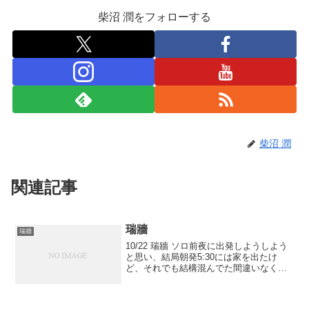
柴沼 潤をフォローする
柴沼 潤
関連記事
瑞牆
瑞牆
10/22 瑞牆 ソロ前夜に出発しようしよう
と思い、結局朝発5:30には家を出たけ
ど、それでも結構混んでた間違いなく前
夜に出るべきだったコンスタントに襲っ
てくる眠気と戦いながらどうにか8:30に
は須玉インターを降り、コンビニへ一息