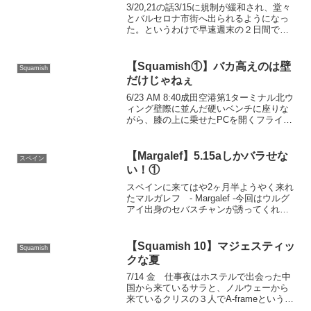
3/20,21の話3/15に規制が緩和され、堂々
とバルセロナ市街へ出られるようになっ
た。というわけで早速週末の２日間でマ
ルガレフ＆シウラナへ。メンバーはパパ
さん、シノさんに加えてカナダ出身のア
クティブ女子「アマンダ」。これが俗に
【Squamish①】バカ高えのは壁
Squamish
言うコミュ力...
だけじゃねぇ
6/23 AM 8:40成田空港第1ターミナル北ウ
ィング壁際に並んだ硬いベンチに座りな
がら、膝の上に乗せたPCを開くフライト
時刻は21:35時折り場所を変えることで気
分を一新させながらひたすら画面と向き
合う。18:20少し打ち合わせが伸びて...
【Margalef】5.15aしかバラせな
スペイン
い！①
スペインに来てはや2ヶ月半ようやく来れ
たマルガレフ - Margalef -今回はウルグ
アイ出身のセバスチャンが誘ってくれ
た。つい先日Bumaye(ブマジェ) 8C+
5.14cを登ったパウと行くとのこと。残念
ながら席は埋まってるが、来れる...
【Squamish 10】マジェスティッ
Squamish
クな夏
7/14 金 仕事夜はホステルで出会った中
国から来ているサラと、ノルウェーから
来ているクリスの３人でA-frameというブ
ルワリーへバーガー&オニオンフライ美味