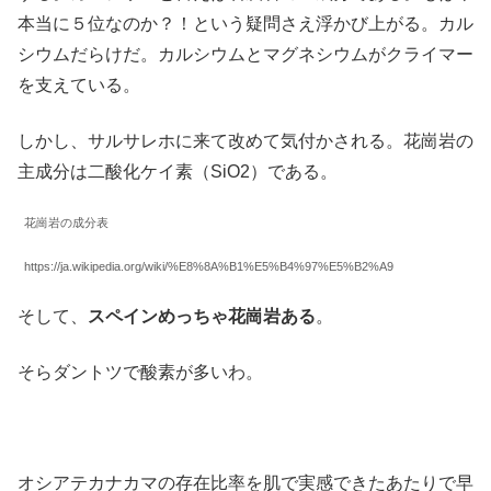
本当に５位なのか？！という疑問さえ浮かび上がる。カル
シウムだらけだ。カルシウムとマグネシウムがクライマー
を支えている。
しかし、サルサレホに来て改めて気付かされる。花崗岩の
主成分は二酸化ケイ素（SiO2）である。
花崗岩の成分表
https://ja.wikipedia.org/wiki/%E8%8A%B1%E5%B4%97%E5%B2%A9
そして、
スペインめっちゃ花崗岩ある
。
そらダントツで酸素が多いわ。
オシアテカナカマの存在比率を肌で実感できたあたりで早