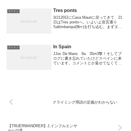
しいそしてエールがメチャクチャ美味
い。めっちゃフルーティBack Country...
Tres ponts
スペイン
3/2120日にCasa Mauriに戻ってきて、21
日はTres pontsへ。いよいよ宣言通り
Saltimbanqui(8b+)を打ち込む。まずヌン
チャク掛けで第一トライ。前回も落ちて
たアンダー差しで落ちる。でもちゃんと
ささったし、足切...
In Spain
スペイン
JJoc De Mans 8a 35m3撃！そしてブ
ログに書き忘れていたけどスペインに来
ています。コメントとか返せてなくてス
イマセン。。。無事生きてます無事13ｸﾗｲ
ﾏｰになれました！！せっかくスマートフ
ォンに変えたのに何故かここのWifi...
クライミング用語の定義がわからない
【TRUERWANDRER】J,インフルエンサ
ーへの道