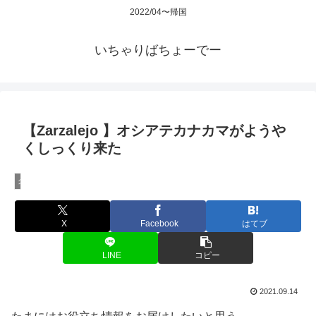
2022/04〜帰国
いちゃりばちょーでー
【Zarzalejo 】オシアテカナカマがようや
くしっくり来た
クライミング
X
Facebook
はてブ
LINE
コピー
2021.09.14