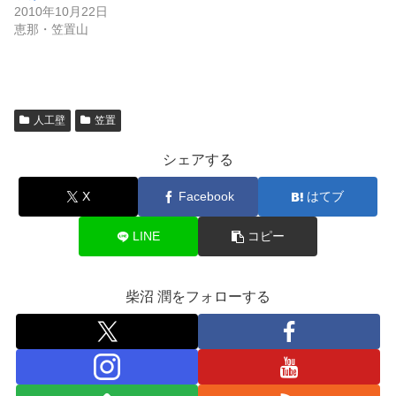
2010年10月22日
恵那・笠置山
人工壁
笠置
シェアする
X
Facebook
はてブ
LINE
コピー
柴沼 潤をフォローする