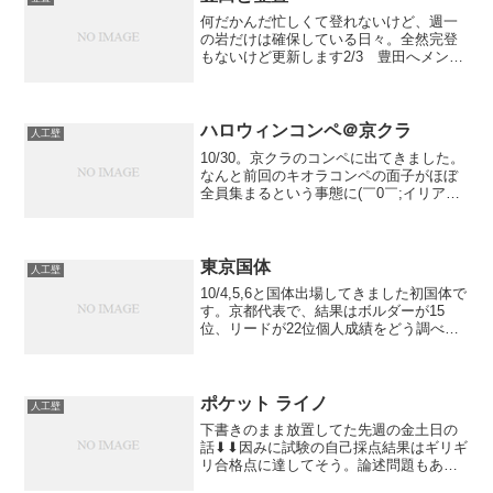
何だかんだ忙しくて登れないけど、週一
の岩だけは確保している日々。全然完登
もないけど更新します2/3 豊田へメンバ
ーは☆、teru, J子さん節分らしく鬼退治
へ。狙いは鬼の爪(v13)。いつものごとく
古美山でアップしようとすると、福井行
きを宣...
ハロウィンコンペ＠京クラ
人工壁
10/30。京クラのコンペに出てきました。
なんと前回のキオラコンペの面子がほぼ
全員集まるという事態に(￣0￣;イリアス
地下は韓流床下暖房器具オンドルさなが
らの熱気に包まれていたのでは？昨年は
ファイナルにてＵさんに敗退しました
が、今年は無事リ...
東京国体
人工壁
10/4,5,6と国体出場してきました初国体で
す。京都代表で、結果はボルダーが15
位、リードが22位個人成績をどう調べた
らいいのか分からんとりあえずボルダー
は全完出来ました。良かったー4完7撃た
だ20人以上全完したらしく、結構優しめ
な設定や...
ポケット ライノ
人工壁
下書きのまま放置してた先週の金土日の
話⬇︎⬇︎因みに試験の自己採点結果はギリギ
リ合格点に達してそう。論述問題もある
のでまだまだ分からず(ｰ ｰ;)--------------------