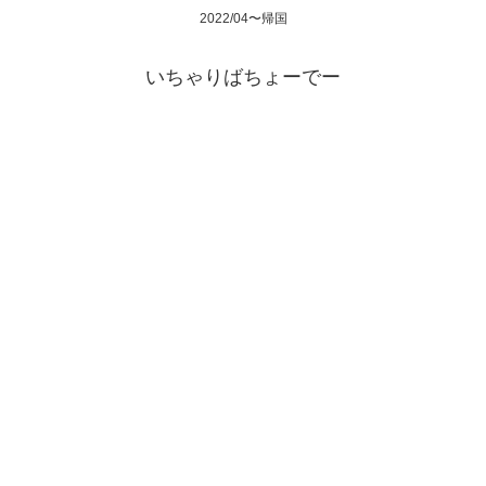
2022/04〜帰国
いちゃりばちょーでー