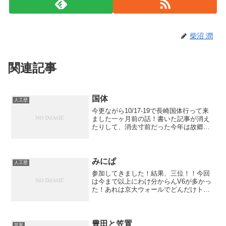
柴沼 潤
関連記事
国体
人工壁
今更ながら10/17-19で長崎国体行って来
ました一ヶ月前の話！書いた記事が消え
たりして、消去寸前だった今年は故郷選
手権を活用して、茨城代表で出場初日の
ボルダーは無念の12位(T_T)時間が経てば
経つほど悔やまれる体重も58.8キロと昨
年と...
みにぱ
人工壁
参加してきました！結果、三位！！今回
は今まで以上にわけ分からんV6が多かっ
た！あれは京大ウォールでどんだけトレ
ーニングしても無理やわ。よしがやたら
強くなってたのにもビビったけど、最後
は若手を振り切ったケンボーさんが優勝
年なんて言い訳に過ぎな...
豊田と笠置
笠置