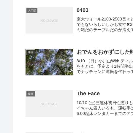
0403
人工壁
京大ウォール2100-250
でもないらしいしかも女性✖
ミ箱だのテーブルだのが消えてた(
おでんをおかずにした
瑞牆
8/10 （日）小川山With
をもとに、予定より1時間半
でナッチャンに運転を代わっても
The Face
瑞牆
10/10 (土)三連休初日性
イちゃん四人いるも、運転手
6:00起床レンタカーまでのア