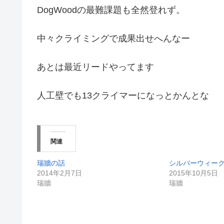
DogWoodの最難課題も全然登れず。
中々クライミングで成果出せへんなー
あとは最近リードやってます
人工壁でも13クライマーになっとかんとな
関連
瑞牆の話
シルバーウィー
2014年2月7日
2015年10月5日
瑞牆
瑞牆