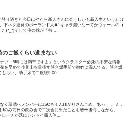
0長々と登り過ぎた今日はやたら新人さんに会うしかも新入生というわけ
2、下ネタ連発のポーランド人✖1キャラ濃いなーてかウォールのゴ
*_*)そして俺の靴が「持...
時のご飯くらい進まない
 ティルナツ「8時には満車ですよ」というクラスター必死の不安な情報
出発を早めて小川山を目指す談合坂手前で微妙に混んでる。談合坂
らい、助手席で二度寝9:00...
懲りもなく瑞牆へメンバーはJSOちゃんゆかりさんこめ、あっ 、、ミラ
はJのみ前日の飲み会で二次会に出たことを若干後悔しながら、
プローチが既にシンドイ四人体...