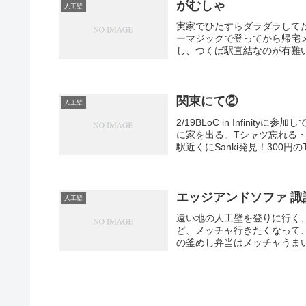
がむしゃ
人工壁
実家でひたすらダラダラして
ーマジックで登ってから帰宅
し、つくば駅直結なのが有難い
関東にて②
人工壁
2/19BLoC in Infin
に家を出る。Tシャツ忘れる
駅近くにSanki発見！300円のT
エッジアンドソファ 諏
人工壁
遠い地の人工壁を登りに行く
ど、メッチャ行きたくなって、
の釜めし弁当はメッチャうまい