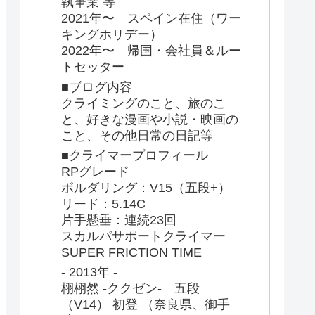
執筆業 等
2021年〜 スペイン在住（ワー
キングホリデー）
2022年〜 帰国・会社員＆ルー
トセッター
■ブログ内容
クライミングのこと、旅のこ
と、好きな漫画や小説・映画の
こと、その他日常の日記等
■クライマープロフィール
RPグレード
ボルダリング：V15（五段+）
リード：5.14C
片手懸垂：連続23回
スカルパサポートクライマー
SUPER FRICTION TIME
- 2013年 -
栩栩然 -ククゼン- 五段
（V14） 初登 （奈良県、御手