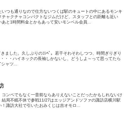
たいつも通りなので仕方ないつくば駅のキュートの中にあるモンキ
メチャクチャコンパクトなジムだけど、スタッフとの距離も近い
あと1時間料金とかもあって安いモンベル会員...
ityに参加してきました。久しぶりのｺﾝﾍﾟ。若干そわそわしつつ、時間ぎりぎり
・・・・ハイネックの長袖しかないし、どうしよ～って思ってたら
シャツ...
訪
、コンペでもなく一昔前ならありえないことだったかもしれないけ
結局不眠不休で参戦11/27はエッジアンドソファの諏訪店横川駅
！諏訪大社で引いたおみくじは吉オモロ...