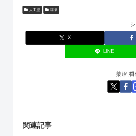
人工壁
瑞牆
シ
X
LINE
柴沼 
関連記事