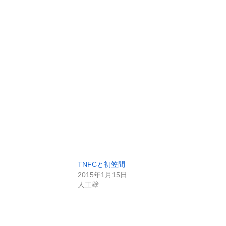
ク
TNFCと初笠間
2015年1月15日
人工壁