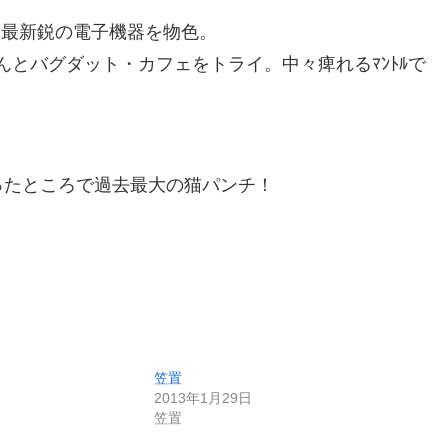
と最新鋭の電子機器を物色。
んとバグダット・カフェをトライ。中々痺れるﾏﾝﾄﾙで
！
ったところで過去最大の猫パンチ！
笠置
2013年1月29日
笠置