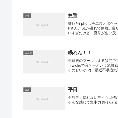
笠置
笠置
壊れたi-phoneを二度とポ
Fさん、SEが遅れて到着。
いすぎだけど、夏草が生い茂っ
眠れん！！
人工壁
先週末のプール→まるは宅で
→a-choで音ゲーという危
そのせいか(?)、最近不眠症気味
平日
日常
全然早く帰れない早くも目標
そんな感じで集中力切れた(´