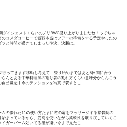
半期ダイジェストくらいのノリBWC盛り上がりましたね！ってちゃ
市のコメダコーヒーで観戦本当はツアーの準備をする予定やったの
ラと時間が過ぎてしまった準決、決勝は...
ナダ行ってきます移動も考えて、登り始めまではあと5日間に合う
からんとある中華料理屋の割り箸の割れ方くらい意味分からんこう
自己嫌悪中今のテンションを写真で表すとこ...
ームの優れた11の使い方たまに逆の肩をマッサージする接骨院の
は治まっているから、筋肉を使いながら柔軟性を取り戻していくこ
イガーバーム効いてる感が凄い今まで見たこ...