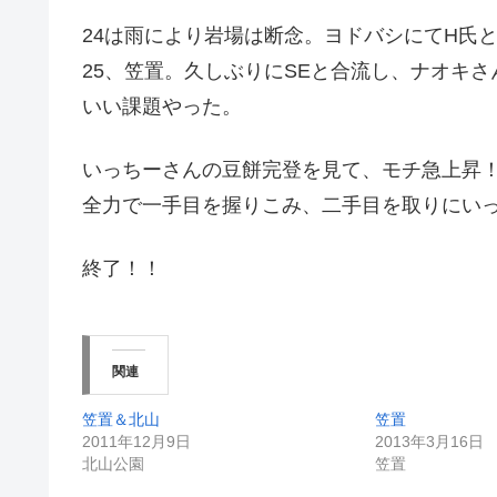
24は雨により岩場は断念。ヨドバシにてH氏
25、笠置。久しぶりにSEと合流し、ナオキさ
いい課題やった。
いっちーさんの豆餅完登を見て、モチ急上昇
全力で一手目を握りこみ、二手目を取りにい
終了！！
関連
笠置＆北山
笠置
2011年12月9日
2013年3月16日
北山公園
笠置