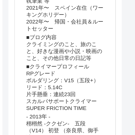
執筆業 等
2021年〜 スペイン在住（ワー
キングホリデー）
2022年〜 帰国・会社員＆ルー
トセッター
■ブログ内容
クライミングのこと、旅のこ
と、好きな漫画や小説・映画の
こと、その他日常の日記等
■クライマープロフィール
RPグレード
ボルダリング：V15（五段+）
リード：5.14C
片手懸垂：連続23回
スカルパサポートクライマー
SUPER FRICTION TIME
- 2013年 -
栩栩然 -ククゼン- 五段
（V14） 初登 （奈良県、御手