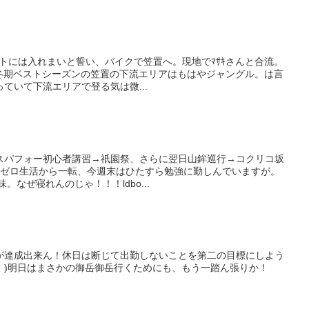
ケットには入れまいと誓い、バイクで笠置へ。現地でﾏｻｷさんと合流。
厳冬期ベストシーズンの笠置の下流エリアはもはやジャングル。は言
ていて下流エリアで登る気は微...
スパフォー初心者講習→祇園祭、さらに翌日山鉾巡行→コクリコ坂
機感ゼロ生活から一転、今週末はひたすら勉強に勤しんでいますが。
。なぜ寝れんのじゃ！！！ldbo...
が達成出来ん！休日は断じて出勤しないことを第二の目標にしよう
Д` )明日はまさかの御岳御岳行くためにも、もう一踏ん張りか！