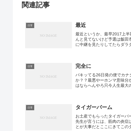
関連記事
最近
日常
最近というか、最早2017上
んと見てないけど予選は飯田
に中継を見たりしてたらダラダ
完全に
日常
パキッてる26日発の便でカ
か？？最悪やーホンマ意味分
はならへんやろ只今人生最大の
タイガーバーム
日常
お土産でもらったタイガーバ
先生が言うには、筋肉の炎症
とが大事だとここにきてこのタ