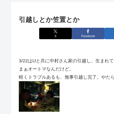
引越しとか笠置とか
X
Facebook
3/22はIJと共に中村さん家の引越し。生まれ
まぁオートマなんだけど。
軽くトラブルあるも、無事引越し完了。やた