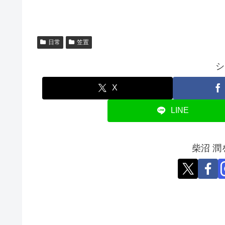
日常
笠置
シ
X
LINE
柴沼 