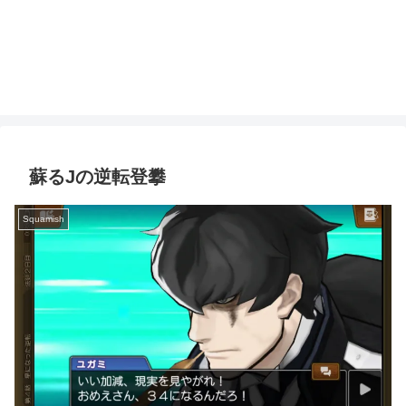
蘇るJの逆転登攀
Squamish