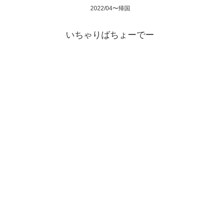
2022/04〜帰国
いちゃりばちょーでー