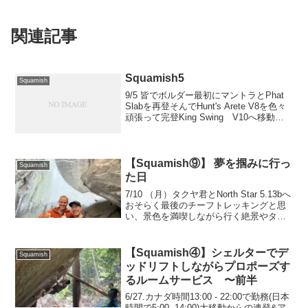
関連記事
Squamish5
Squamish
9/5 皆でボルダー最初にマントラとPhat
Slabを再登そんでHunt's Arete V8を色々
頑張って完登King Swing V10へ移動。
皆のサラダシューターを見届け、Kingも
ゲット。サラダの横の何チャラ19は、リ
ップには届く...
【Squamish⑨】 夢を掴みに行っ
Squamish
た日
7/10 （月）タクヤ君とNorth Star 5.13bへ
おそらく最後のチーフトレッキングと思
い、景色を満喫しながら行く絶景やタク
ヤ君のトライを見たあと、自分も一回リ
ードオフセットカムって凄いな最後にト
ップロープトライをして、ランジの気
【Squamish④】シェルターでデ
Squamish
持...
ッドリフトしながらプロポーズす
るルームサービス 〜前半
6/27.カナダ時間13:00 - 22:00で勤務(日本
時間で5:00- 14:00)大移動からの連登&ア