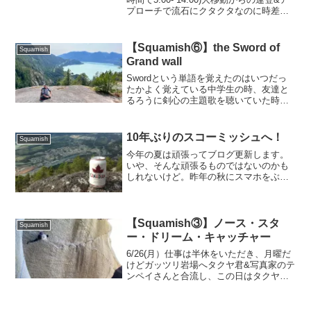
プローチで流石にクタクタなのに時差ボ
ケなのか、割と早く目覚める。もっと寝
たかったと思いつつキッチンに降りる
と、なんと朝はコーヒー無料...
【Squamish⑥】the Sword of
Squamish
Grand wall
Swordという単語を覚えたのはいつだっ
たかよく覚えている中学生の時、友達と
るろうに剣心の主題歌を聴いていた時だ
「そばかす」「1/2」「1/3 の純情な感
情」など数ある名曲の中の一つ、
T.M.Revolution の「Heart of Sw...
10年ぶりのスコーミッシュへ！
Squamish
今年の夏は頑張ってブログ更新します。
いや、そんな頑張るものではないのかも
しれないけど。昨年の秋にスマホをぶっ
壊し、ヨーロッパの思い出が吹っ飛んだ
身としては出来るだけ新鮮なうちに残し
ておきたいブラジルの旅も、初の14dであ
るジャングルスピード...
【Squamish③】ノース・スタ
Squamish
ー・ドリーム・キャッチャー
6/26(月）仕事は半休をいただき、月曜だ
けどガッツリ岩場へタクヤ君&写真家のテ
ンペイさんと合流し、この日はタクヤ君
の目標ルート”North Star 5.13b”をトライ
しに行くTop 100に選ばれるこのルートは
まさかのこの大岩壁のてっ...