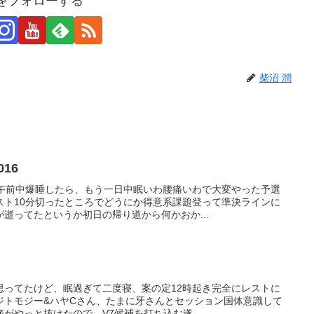
潤をフォローする
柴沼 潤
016
に午前中爆睡したら、もう一日中眠いわ腰痛いわで大変やった予選
スト10分切ったところでどうにか得意系課題登って準決ラインに
逝ってたというか初日の帰り道から何かおか...
思ってたけど、眠過ぎて二度寝、案の定12時起き完全にレストに
ジトモジー&ハヤCさん、たまに牙さんとセッション国体意識して
がやっと抜けたので、V7候補を打ち込む遂...