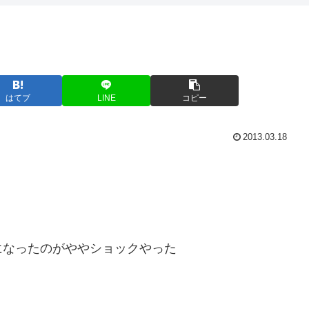
はてブ
LINE
コピー
2013.03.18
。
になったのがややショックやった