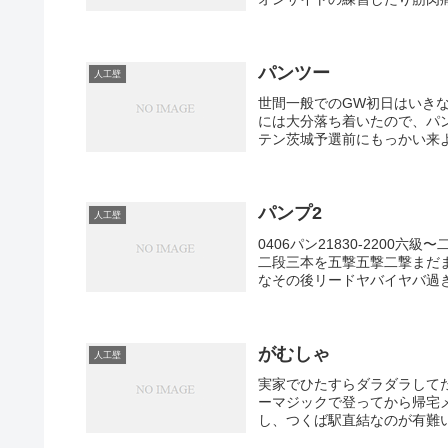
パンツー
人工壁
世間一般でのGW初日はいきな
には大分落ち着いたので、パン
テン茨城予選前にもっかい来
パンプ2
人工壁
0406パン21830-220
二段三本を五撃五撃二撃まだ
なその後リードヤバイヤバ過ぎる(
がむしゃ
人工壁
実家でひたすらダラダラして
ーマジックで登ってから帰宅
し、つくば駅直結なのが有難い