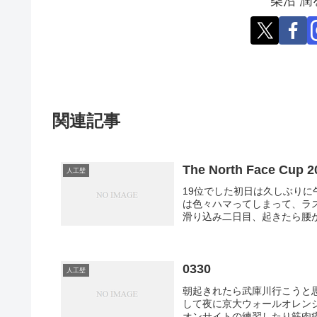
柴沼 
関連記事
The North Face Cup 2
人工壁
19位でした初日は久しぶり
は色々ハマってしまって、ラ
滑り込み二日目、起きたら腰が
0330
人工壁
朝起きれたら武庫川行こうと
して夜に京大ウォールオレン
オンサイトの練習したり筋肉痛