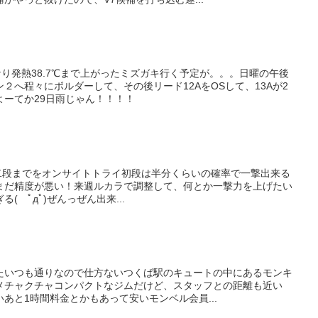
り発熱38.7℃まで上がったミズガキ行く予定が。。。日曜の午後
２へ程々にボルダーして、その後リード12AをOSして、13Aが2
よーてか29日雨じゃん！！！！
0六級〜二段までをオンサイトトライ初段は半分くらいの確率で一撃出来る
まだ精度が悪い！来週ルカラで調整して、何とか一撃力を上げたい
 ﾟдﾟ)ぜんっぜん出来...
たいつも通りなので仕方ないつくば駅のキュートの中にあるモンキ
メチャクチャコンパクトなジムだけど、スタッフとの距離も近い
あと1時間料金とかもあって安いモンベル会員...