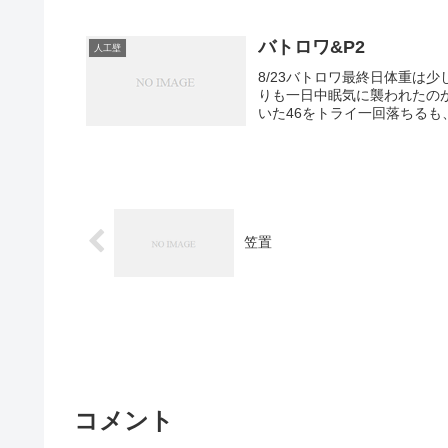
バトロワ&P2
人工壁
8/23バトロワ最終日体重は
りも一日中眠気に襲われたの
いた46をトライ一回落ちるも
笠置
コメント