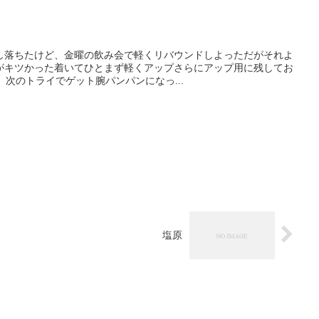
少し落ちたけど、金曜の飲み会で軽くリバウンドしよっただがそれよ
がキツかった着いてひとまず軽くアップさらにアップ用に残してお
、次のトライでゲット腕パンパンになっ...
塩原