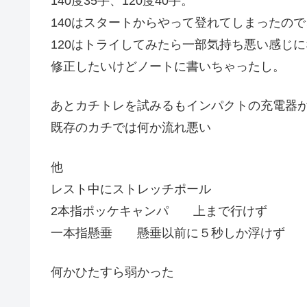
140度35手、120度40手。
140はスタートからやって登れてしまったの
120はトライしてみたら一部気持ち悪い感じ
修正したいけどノートに書いちゃったし。
あとカチトレを試みるもインパクトの充電器
既存のカチでは何か流れ悪い
他
レスト中にストレッチポール
2本指ポッケキャンパ 上まで行けず
一本指懸垂 懸垂以前に５秒しか浮けず
何かひたすら弱かった