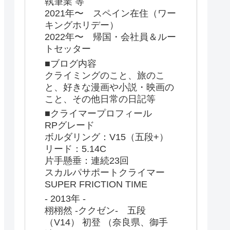
執筆業 等
2021年〜 スペイン在住（ワー
キングホリデー）
2022年〜 帰国・会社員＆ルー
トセッター
■ブログ内容
クライミングのこと、旅のこ
と、好きな漫画や小説・映画の
こと、その他日常の日記等
■クライマープロフィール
RPグレード
ボルダリング：V15（五段+）
リード：5.14C
片手懸垂：連続23回
スカルパサポートクライマー
SUPER FRICTION TIME
- 2013年 -
栩栩然 -ククゼン- 五段
（V14） 初登 （奈良県、御手