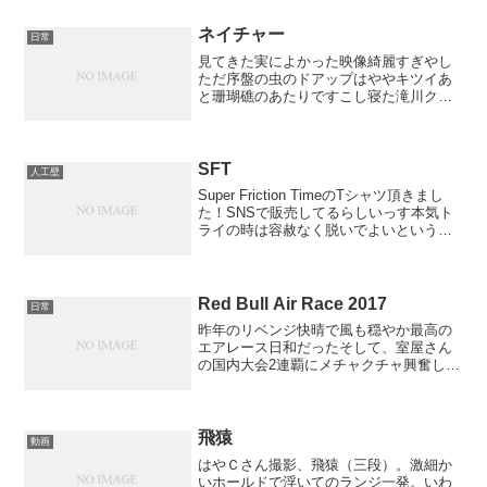
ネイチャー
日常
見てきた実によかった映像綺麗すぎやし
ただ序盤の虫のドアップはややキツイあ
と珊瑚礁のあたりですこし寝た滝川クリ
ステルのナレーションが思いのほかよか
った
SFT
人工壁
Super Friction TimeのTシャツ頂きまし
た！SNSで販売してるらしいっす本気ト
ライの時は容赦なく脱いでよいという条
件込みで、これから岩場で着ていきます
是非Face Book等で検索してみてくださ
いSFT : 主に早朝、夕暮れ...
Red Bull Air Race 2017
日常
昨年のリベンジ快晴で風も穏やか最高の
エアレース日和だったそして、室屋さん
の国内大会2連覇にメチャクチャ興奮した
0.007秒差で勝ち取ったセカンドステージ
ミスによるタイムロスでもうダメかと思
いきや、相手も同じくミス発生、ギリギ
リでファイナル進...
飛猿
動画
はやＣさん撮影、飛猿（三段）。激細か
いホールドで浮いてのランジ一発。いわ