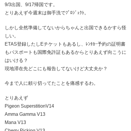
9/3出国、9/17帰国です。
とりあえず今週末は御手洗でﾌﾟﾛｼﾞｪｸﾄ。
しかし全然準備してないからちゃんと出国できるかすら怪
しい。
ETAS登録したしEチケットもあるし、ﾚﾝﾀｶｰ予約の証明書
もパスポートも国際免許証もあるからとりあえず向こうに
はいける？
現地滞在先どこにも報告してないけど大丈夫か？
今まで人に頼り切ってたことを痛感するわ。
とりあえず
Pigeon SuperstitionV14
Amma Gamma V13
Mana V13
Cherry Picking V13