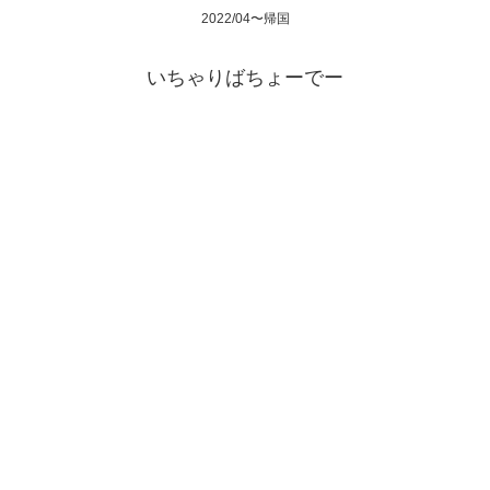
2022/04〜帰国
いちゃりばちょーでー