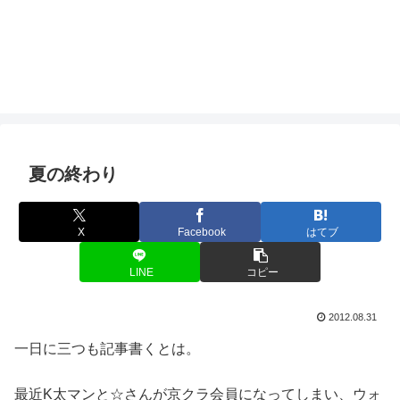
夏の終わり
X
Facebook
はてブ
LINE
コピー
2012.08.31
一日に三つも記事書くとは。
最近K太マンと☆さんが京クラ会員になってしまい、ウォ