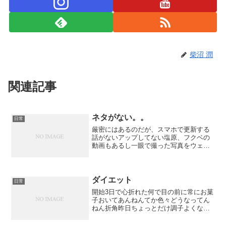
柴沼 潤
関連記事
ネタがない。。
日常
厳密にはあるのだが、スマホで更新する
話がないアップしてない塩原、フクベの
動画もあるし一眼で撮った写真をウェブ
アルバムに乗っけてないそんな暇もな
い、って程でもないけど、気力がないマ
ジでどうなっとんねん！！日本！！ブラ
ック過ぎる土日あるだけマシ...
ダイエット
日常
開始3日で心折れた何で目の前に常にお菓
子おいてあんねんてか色々どうなってん
ねん折角昨日ちょっとだけ調子よくなっ
たのに。2級敗退したけど