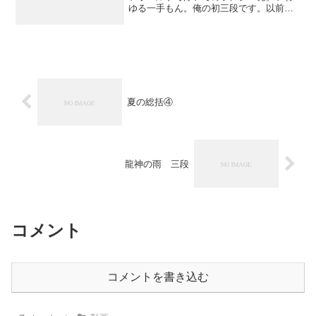
ゆる一手もん。俺の初三段です。以前マ
ントル返すときに使ったホールドがﾋﾞｼｮ
ﾋﾞｼｮで焦った。。。
夏の総括④
龍神の雨 三段
コメント
コメントを書き込む