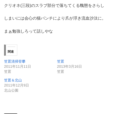
クリオネ(三段)のスラブ部分で落ちてくる醜態をさらし
しまいには会心の猫パンチにより爪が浮き流血沙汰に。
まぁ勉強しろって話しやな
関連
笠置清掃登攀
笠置
2011年11月11日
2013年3月16日
笠置
笠置
笠置＆北山
2011年12月9日
北山公園