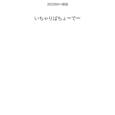
2022/04〜帰国
いちゃりばちょーでー