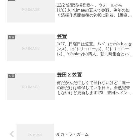
12/2 笠置清掃登攀へ。ウォールから
H,Y,J,Kjiri,Imaeの五人で参戦。例年の如
く清掃作業開始後の9:40に到着。1番身近
な岩場なのに毎度申し訳ありません。前
年度の30分近い遅刻に比べれば大分向上
したので来年は間に合うはず！現地...
笠置
笠置
1/27、日曜日は笠置。ﾒﾝﾊﾞｰは☆(a.k.a セ
ンス)、は(トリコロール)、J(トリコロー
レ)、Ｙ(safety)の四人。朝九時集合という
良心的な集合時間に2分くらい遅刻して、
10:00くらいにローソンで東山の方々たち
と合流。多分10...
豊田と笠置
笠置
何だかんだ忙しくて登れないけど、週一
の岩だけは確保している日々。全然完登
もないけど更新します2/3 豊田へメンバ
ーは☆、teru, J子さん節分らしく鬼退治
へ。狙いは鬼の爪(v13)。いつものごとく
古美山でアップしようとすると、福井行
きを宣...
ルカ・ラ・ガーム