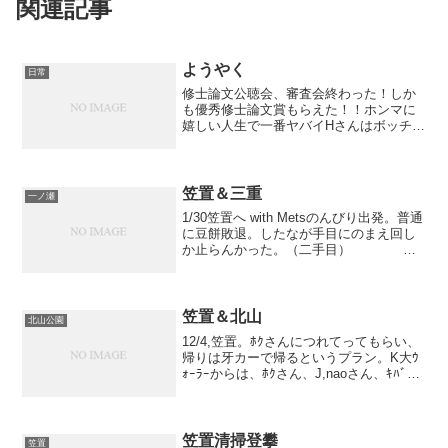
関連記事
ようやく
日常
修士論文公聴会、審査会終わった！しか
も優秀修士論文賞もらえた！！ホンマに
嬉しい人生で一番ヤバイHさんはボッチさ
んに向かって「まぁJは、とりあえず真面
目な部類ではないですね」って言い切っ
てたけどもおそらく周りもただのフィジ
カルバカだと思ってた...
笠置＆三重
一ノ瀬
1/30笠置へ with Metsのんびり出発。普通
に豆餅敗退。したなが手目にのまえ回し
か止らんかった。（二手目）
（一回）何かもう体終わってますわ。ま
ぁ忙しい中岩行けただけ十分やけど。何
気に豆餅の前でボッチさんに再会！なぜ
笠置で！？...
笠置＆北山
北山公園
12/4,笠置。ﾎｸさんにつれてってもらい、
帰りは牙カーで帰るというプラン。K大ｳ
ｫｰﾗｰからは、ﾎｸさん、J,naoさん、ｷﾊﾞさ
ん、IJ,ｹﾝｼﾞﾘ、Yさん。現地でUつさん、
omaruの方々や、東山の方々、清掃登攀
でお会いしたｼﾊﾞﾓﾄ...
笠置清掃登攀
笠置