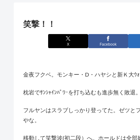
笑撃！！
X
Facebook
金夜フクベ。モンキー・D・ハヤシと新Ｋ大ｳｫ
枕岩でｻﾝｼｬｲﾝﾊﾟﾜｰを打ち込むも進歩無く敗
フルヤンはスラブしっかり登ってた。ゼツと
やな。
移動して笑撃波(初二段）へ。ホールドは全部