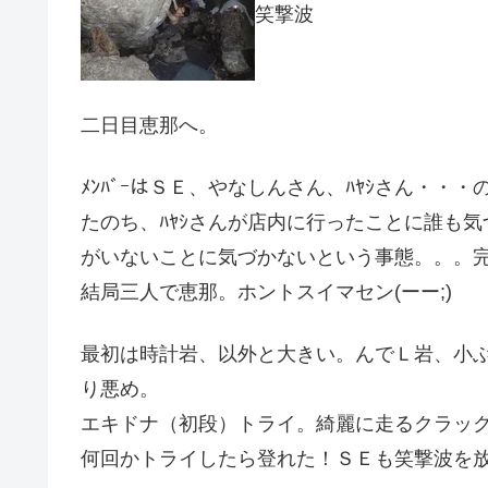
笑撃波
二日目恵那へ。
ﾒﾝﾊﾞｰはＳＥ、やなしんさん、ﾊﾔｼさん・・
たのち、ﾊﾔｼさんが店内に行ったことに誰も気づ
がいないことに気づかないという事態。。。完
結局三人で恵那。ホントスイマセン(ーー;)
最初は時計岩、以外と大きい。んでＬ岩、小
り悪め。
エキドナ（初段）トライ。綺麗に走るクラッ
何回かトライしたら登れた！ＳＥも笑撃波を