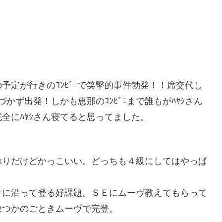
・の予定が行きのｺﾝﾋﾞﾆで笑撃的事件勃発！！席交代し
かず出発！しかも恵那のｺﾝﾋﾞﾆまで誰もがﾊﾔｼさん
全にﾊﾔｼさん寝てると思ってました。
ぶりだけどかっこいい。どっちも４級にしてはやっぱ
クに沿って登る好課題。ＳＥにムーヴ教えてもらって
放つかのごときムーヴで完登。