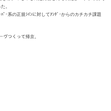
った。
ﾊﾟｰ系の正規ﾗｲﾝに対してｱﾝﾀﾞｰからのカチカチ課題
ムーヴつくって帰京。