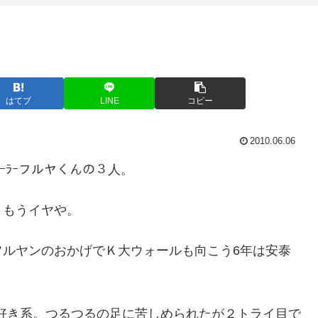
はてブ
LINE
コピー
2010.06.06
ｰﾗｰフルヤくんの３人。
退。もうイヤや。
フルヤンのおかげでＫ大ウォールも向こう6年は安泰
好き系。つるつるの足に苦しめられたが２トライ目で