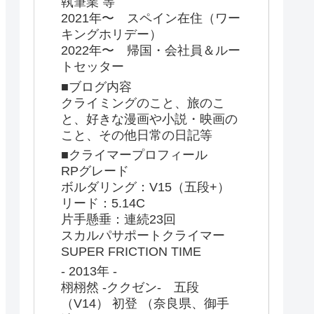
執筆業 等
2021年〜 スペイン在住（ワー
キングホリデー）
2022年〜 帰国・会社員＆ルー
トセッター
■ブログ内容
クライミングのこと、旅のこ
と、好きな漫画や小説・映画の
こと、その他日常の日記等
■クライマープロフィール
RPグレード
ボルダリング：V15（五段+）
リード：5.14C
片手懸垂：連続23回
スカルパサポートクライマー
SUPER FRICTION TIME
- 2013年 -
栩栩然 -ククゼン- 五段
（V14） 初登 （奈良県、御手