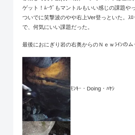
ゲット！ﾑｰｳﾞもマントルもいい感じの課題や
ついでに笑撃波のやや右上Ver登っといた。ｽﾛｰ
で、何気にいい課題だった。
最後におにぎり岩の右奥からのＮｅｗﾗｲﾝの
ﾓﾝｷｰ・Doing・ﾊﾔｼ