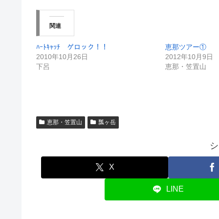
関連
ﾊｰﾄｷｬｯﾁ ゲロック！！
恵那ツアー①
2010年10月26日
2012年10月9日
下呂
恵那・笠置山
恵那・笠置山
瓢ヶ岳
シ
X
LINE