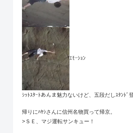
ｴﾓｰｼｮﾝ
ｼｯﾄｽﾀｰﾄあんま魅力ないけど、五段だしｽﾀﾝ
帰りにﾊﾔｼさんに信州名物買って帰京。
>ＳＥ、マジ運転サンキュー！