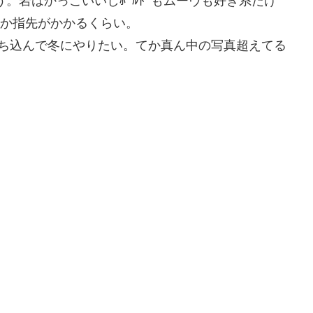
もらう。岩はかっこいいしﾎｰﾙﾄﾞもムーヴも好き系だけ
とか指先がかかるくらい。
打ち込んで冬にやりたい。てか真ん中の写真超えてる