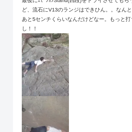
最後にｴﾓｰｼｮﾝStand(四段)をトライさせて
ど、流石にV13のランジはできひん。。なん
あと5センチくらいなんだけどなー。もっと
し！！