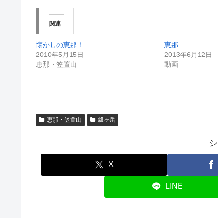
関連
懐かしの恵那！
恵那
2010年5月15日
2013年6月12日
恵那・笠置山
動画
恵那・笠置山
瓢ヶ岳
シ
X
LINE