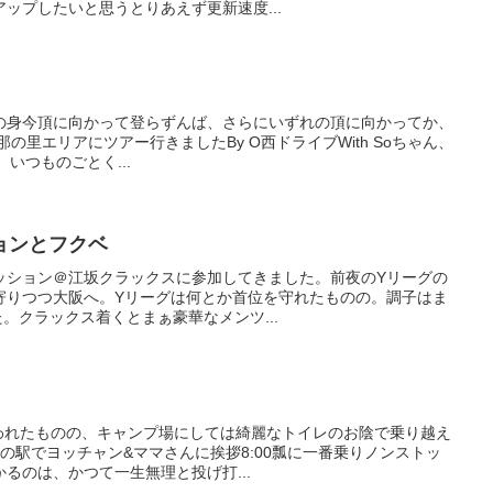
ップしたいと思うとりあえず更新速度...
の身今頂に向かって登らずんば、さらにいずれの頂に向かってか、
発恵那の里エリアにツアー行きましたBy O西ドライブWith Soちゃん、
、いつものごとく...
ョンとフクベ
セッション＠江坂クラックスに参加してきました。前夜のYリーグの
寄りつつ大阪へ。Yリーグは何とか首位を守れたものの。調子はま
た。クラックス着くとまぁ豪華なメンツ...
に襲われたものの、キャンプ場にしては綺麗なトイレのお陰で乗り越え
の駅でヨッチャン&ママさんに挨拶8:00瓢に一番乗りノンストッ
るのは、かつて一生無理と投げ打...