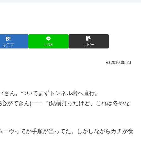
はてブ
LINE
コピー
2010.05.23
、ﾀﾞｲさん。ついてまずトンネル岩へ直行。
心ができん(ーー゛)結構打ったけど、これは冬やな
ムーヴってか手順が当ってた。しかしながらカチが食