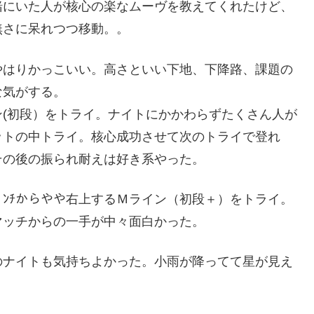
緒にいた人が核心の楽なムーヴを教えてくれたけど、
無さに呆れつつ移動。。
はやはりかっこいい。高さといい下地、下降路、課題の
な気がする。
(初段）をトライ。ナイトにかかわらずたくさん人が
ットの中トライ。核心成功させて次のトライで登れ
その後の振られ耐えは好き系やった。
ﾟﾝﾁからやや右上するＭライン（初段＋）をトライ。
ﾁマッチからの一手が中々面白かった。
のナイトも気持ちよかった。小雨が降ってて星が見え