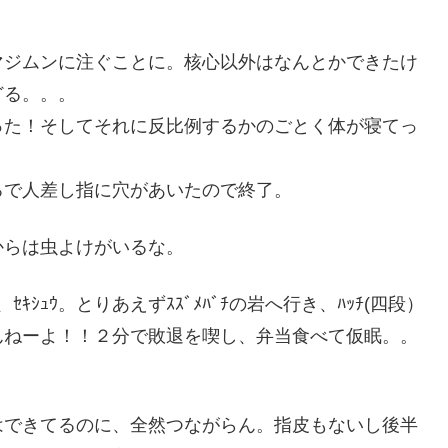
マジムンに注ぐことに。核心以外はなんとかできたけ
どる。。。
った！そしてそれに反比例するかのごとく体が寝てっ
ろで人差し指に穴があいたので終了。
からは虫よけがいるな。
ｾｷｼｭｳ。とりあえずｽｽﾞﾒﾊﾞﾁの岩へ行き、ﾊｯﾁ(四段）
んねーよ！！２分で敗退を喫し、弁当食べて仮眠。。
ーヴはできてるのに、全然つながらん。指皮もないし後半