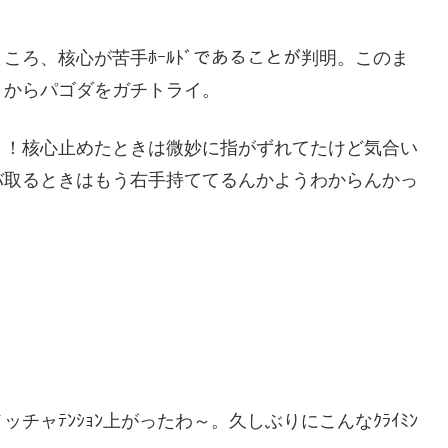
ころ、核心が苦手ﾎｰﾙﾄﾞであることが判明。このま
りからパゴダをガチトライ。
！！核心止めたときは微妙に指がずれてたけど気合い
バ取るときはもう右手持ててるんかようわからんかっ
ャﾃﾝｼｮﾝ上がったわ～。久しぶりにこんなｸﾗｲﾐﾝ