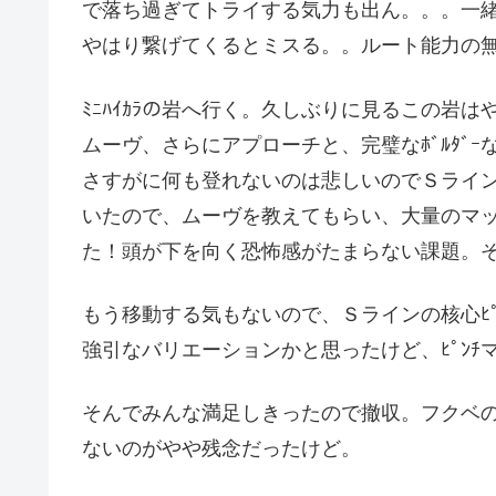
で落ち過ぎてトライする気力も出ん。。。一
やはり繋げてくるとミスる。。ルート能力の
ﾐﾆﾊｲｶﾗの岩へ行く。久しぶりに見るこの岩
ムーヴ、さらにアプローチと、完璧なﾎﾞﾙﾀﾞｰ
さすがに何も登れないのは悲しいのでＳライン
いたので、ムーヴを教えてもらい、大量のマ
た！頭が下を向く恐怖感がたまらない課題。
もう移動する気もないので、Ｓラインの核心ﾋ
強引なバリエーションかと思ったけど、ﾋﾟﾝ
そんでみんな満足しきったので撤収。フクベ
ないのがやや残念だったけど。