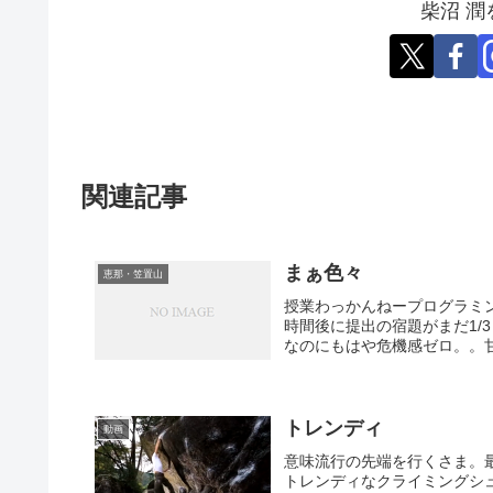
柴沼 
関連記事
まぁ色々
恵那・笠置山
授業わっかんねープログラミ
時間後に提出の宿題がまだ1/
なのにもはや危機感ゼロ。。甘
トレンディ
動画
意味流行の先端を行くさま。
トレンディなクライミングシュ