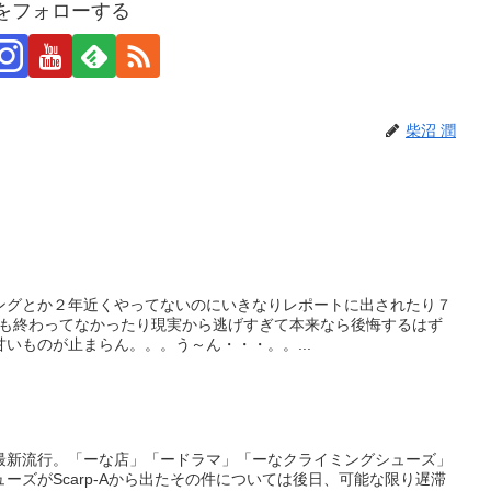
潤をフォローする
柴沼 潤
ングとか２年近くやってないのにいきなりレポートに出されたり７
3も終わってなかったり現実から逃げすぎて本来なら後悔するはず
いものが止まらん。。。う～ん・・・。。...
最新流行。「ーな店」「ードラマ」「ーなクライミングシューズ」
ーズがScarp-Aから出たその件については後日、可能な限り遅滞