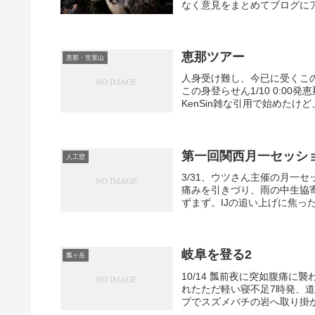
なく意見をまとめてブログにア
恵那ツアー
恵那・笠置山
人身受け難し、今已に受くこ
この身登らせん1/10 0:00
KenSin雑な引用で始めたけど
第一回関西月一セッシ
人工壁
3/31、ウツさん主催の月一
痛みを引きづり、雨の中生協
ずまず。IJの追い上げに焦っ
岐阜を登る2
瓢ヶ岳
10/14 瓢前夜に突如腹痛
れたただ軽い寝不足7時発、道
プでスズメバチの岩へ取り掛か