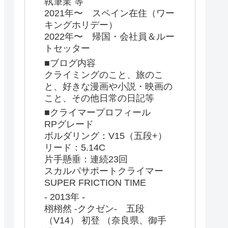
執筆業 等
2021年〜 スペイン在住（ワー
キングホリデー）
2022年〜 帰国・会社員＆ルー
トセッター
■ブログ内容
クライミングのこと、旅のこ
と、好きな漫画や小説・映画の
こと、その他日常の日記等
■クライマープロフィール
RPグレード
ボルダリング：V15（五段+）
リード：5.14C
片手懸垂：連続23回
スカルパサポートクライマー
SUPER FRICTION TIME
- 2013年 -
栩栩然 -ククゼン- 五段
（V14） 初登 （奈良県、御手