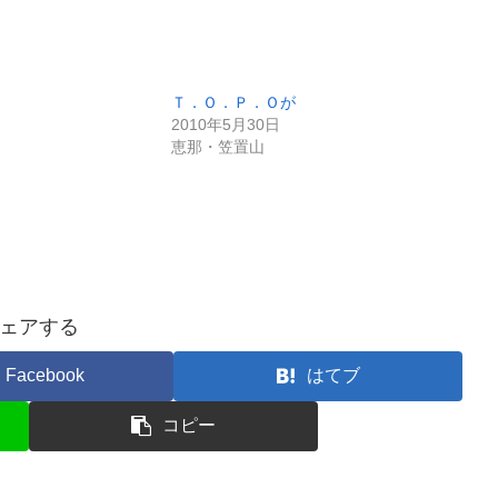
Ｔ．Ｏ．Ｐ．Ｏが
2010年5月30日
恵那・笠置山
ェアする
Facebook
はてブ
コピー