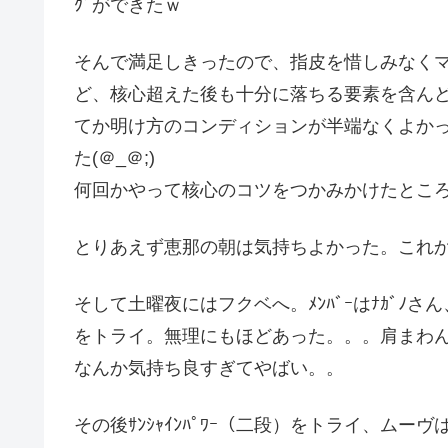
ｸﾞができたｗ
そんで満足しきったので、指皮を惜しみなく
ど、核心超えた後も十分に落ちる要素を含ん
てか明け方のコンディションが半端なくよか
た(＠_＠;)
何回かやって核心のコツをつかみかけたとこ
とりあえず恵那の朝は気持ちよかった。これ
そして土曜夜にはフクベへ。ﾒﾝﾊﾞｰはﾅｶﾞﾉさん、
をトライ。無理にもほどあった。。。肩まわ
なんか気持ち良すぎてやばい。。
その後ｻﾝｼｬｲﾝﾊﾟﾜｰ（二段）をトライ、ム