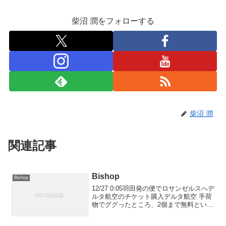
柴沼 潤をフォローする
柴沼 潤
関連記事
Bishop
Bishop
12/27 0:05羽田発の便でロサンゼルスへデ
ルタ航空のチケット購入デルタ航空 手荷
物でググったところ、2個まで無料という
文字を発見したのでマットは事前に空港
に郵送仕事終わりに直で羽田荷物回収し