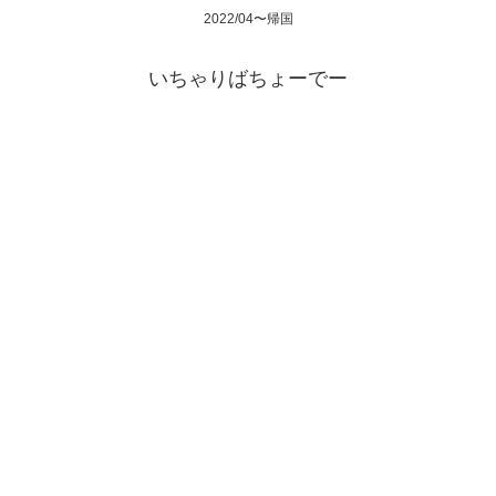
2022/04〜帰国
いちゃりばちょーでー