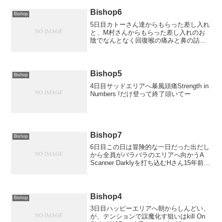
て意気揚揚と手荷物預けに行ったら
CA「100...
Bishop6
Bishop
5日目カトーさん達からもらった差し入れ
と、M村さんからもらった差し入れのお
陰でなんとなく回復喉の痛みと鼻の詰ま
りだけは治らずいざとなったら車でレス
ト出来るゲットカーターへHさんがハイペ
ースでV6〜V9を片付けている中、シュー
ズが解凍されるの...
Bishop5
Bishop
4日目サッドエリアへ暴風頭痛Strength in
Numbers !だけ登って終了頭いてー
Bishop7
Bishop
6日目この日は冒険的な一日だった出だし
から全員がバラバラのエリアへ向かうA
Scanner Darklyを打ち込むHさん15年前の
宿題The Hulkを片付けに行くM村さん二
人と別れ、自分は1人Solitaire Boulderへ
と歩を進め...
Bishop4
Bishop
3日目ハッピーエリアへ朝からしんどい、
が、テンションで誤魔化す狙いはkill On