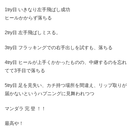
1try目 いきなり左手飛ばし成功
ヒールかからず落ちる
2try目 左手飛ばしミスる。
3try目 フラッキングでの右手出しを試すも、落ちる
4try目 ヒールが上手くかかったものの、中継するのを忘れ
てて3手目で落ちる
5try目 足を見失い、カチ持つ場所を間違え、リップ取りが
届かないというハプニングに見舞われつつ
マンダラ 完 登 ！！
最高や！