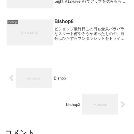
Sight V12Rave V7でアップを試みるも、
死ぬほどハマるそしたら右手はカチスタ
ートだと外人が教えてくれるトポ見ても
普通に書いてるしで、Kill o...
Bishop8
Bishop
ビショップ最終日この日も全員バラバラ
なスタート何やろうか迷ったものの、自
分はひたすらマンダラシットをトライす
ることに足位置を変えたらややランジが
近くなってくれたけど、ヒールがシビア
過ぎて率が悪い昼くらいまで打ち込んだ
けど、指も体力もなくなっ...
Bishop
Bishop3
コメント