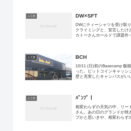
DW×SFT
人工壁
DWにティーシャツを受け取
クライミングと、宣言したけ
カトーさんホールドで課題作っ
BCH
人工壁
10/11 (日)初のBaseca
った。ビットコインキャッシ
壁と充実したキャンパスがいい
ﾊﾟﾝﾌﾟ！
人工壁
相変わらずの天気の中、リード
さん。あの日のグランドが焼
プかと思いきや、相変わらずの