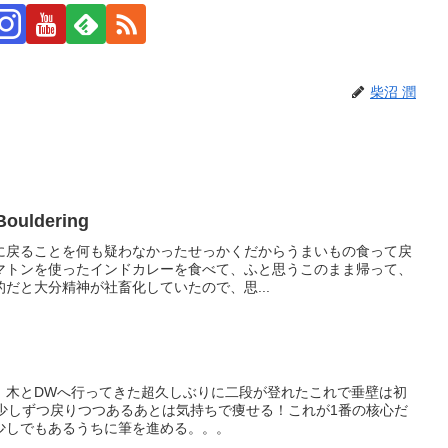
柴沼 潤
Bouldering
所に戻ることを何も疑わなかったせっかくだからうまいもの食って戻
マトンを使ったインドカレーを食べて、ふと思うこのまま帰って、
だと大分精神が社畜化していたので、思...
、木とDWへ行ってきた超久しぶりに二段が登れたこれで垂壁は初
回少しずつ戻りつつあるあとは気持ちで痩せる！これが1番の核心だ
少しでもあるうちに筆を進める。。。