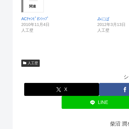
関連
ACﾁｬﾝﾋﾟｵﾝｼｯﾌﾟ
みにぱ
2010年11月4日
2012年3月13日
人工壁
人工壁
人工壁
シ
X
LINE
柴沼 