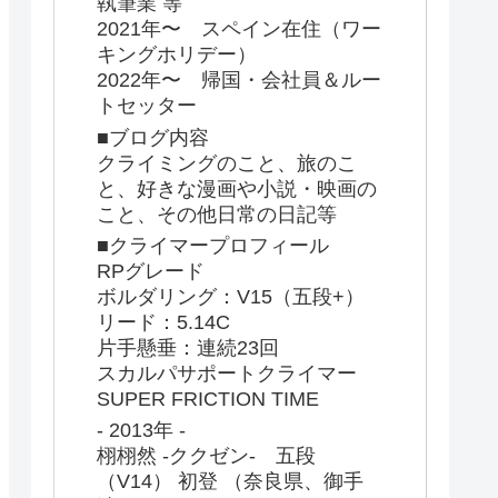
執筆業 等
2021年〜 スペイン在住（ワー
キングホリデー）
2022年〜 帰国・会社員＆ルー
トセッター
■ブログ内容
クライミングのこと、旅のこ
と、好きな漫画や小説・映画の
こと、その他日常の日記等
■クライマープロフィール
RPグレード
ボルダリング：V15（五段+）
リード：5.14C
片手懸垂：連続23回
スカルパサポートクライマー
SUPER FRICTION TIME
- 2013年 -
栩栩然 -ククゼン- 五段
（V14） 初登 （奈良県、御手