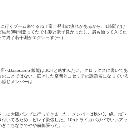
りに行くブーム来てるね！富士登山の疲れがあるから、1時間だけ
ど結局3時間登ってたでも割と調子良かったし、肩も治ってきてた
て終了若干淵がエグいっす(ｰｰ;)
mp 飯能店へBasecamp 飯能はBCHと略すみたい。クロックスに書いてあ
ュのことではない。広々した空間とヨセミテの課題名になっている
感じメンバーは...
しに大阪パンプに行ってきました。メンバーはｾｷｼｭｳ、絶、ﾅｶﾞﾉ
き付いてるため、ビレイ緊張した。10bトライガバガバでいいアッ
ぎこちなさでやや前腕張った。。...