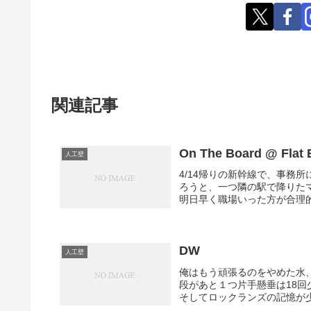
関連記事
On The Board @ Flat 
人工壁
4/14帰りの新幹線で、事務
ろうと、一つ隣の駅で降りた
明日早く職場いった方が合理的
DW
人工壁
俺はもう頑張るのをやめた水
段があと１つ片手懸垂は18
そしてロックランズの記憶が