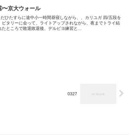
④〜京大ウォール
、ただひたすらに途中小一時間昼寝しながら、、カリユガ 四/五段を
、ビタリーに会って、ライトアップされながら、夜までトライ結
たところで敗退敗退後、デルビヨ練習と...
0327