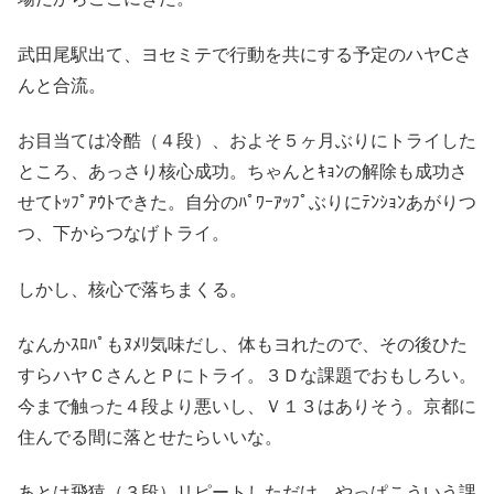
武田尾駅出て、ヨセミテで行動を共にする予定のハヤCさ
んと合流。
お目当ては冷酷（４段）、およそ５ヶ月ぶりにトライした
ところ、あっさり核心成功。ちゃんとｷｮﾝの解除も成功さ
せてﾄｯﾌﾟｱｳﾄできた。自分のﾊﾟﾜｰｱｯﾌﾟぶりにﾃﾝｼｮﾝあがりつ
つ、下からつなげトライ。
しかし、核心で落ちまくる。
なんかｽﾛﾊﾟもﾇﾒﾘ気味だし、体もヨれたので、その後ひた
すらハヤＣさんとＰにトライ。３Ｄな課題でおもしろい。
今まで触った４段より悪いし、Ｖ１３はありそう。京都に
住んでる間に落とせたらいいな。
あとは飛猿（３段）リピートしただけ、やっぱこういう課