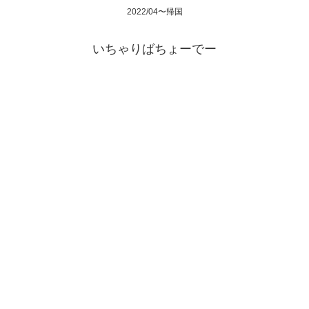
2022/04〜帰国
いちゃりばちょーでー