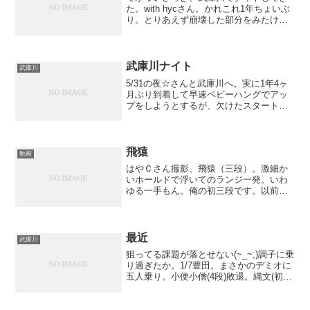
た。with hycさん。かれこれ1年ちょいぶ
り。とりあえず崩壊した部分をみたけ
ど、、、これ腕挟んでたらマジ腕ペチャ
ンコになるな。怪我人でなくてホンマ良
かったわ。で、生き残ってる課題を再
登。猿の神悪いやん...
武庫川ナイト
武庫川
5/31の夜☆さんと武庫川へ。実に1年4ヶ
月ぶり到着して早速ベビーハングでアッ
プをしようとするが、欠けたスタート持
てん。そんで猿回しに移動するも、人生
最大のゲジ×2に遭遇し、気力を削がれる
結局ろくにアップ出来ないまま冷酷へ。
大西プロのムーヴ...
飛猿
動画
はやＣさん撮影、飛猿（三段）。激細か
いホールドで浮いてのランジ一発。いわ
ゆる一手もん。俺の初三段です。以前マ
ントル返すときに使ったホールドがﾋﾞｼｮ
ﾋﾞｼｮで焦った。。。
最近
武庫川
狙ってる課題が落とせない(~_~;)調子に乗
り過ぎたか。1/7豊田。まさかのデミオに
五人乗り。小便小僧(4段)敗退。縄文(初
段)必死。太刀(3段)ランジ止めてからおち
た。小便小僧の敗退っぷりに結構へこん
だけど、久しぶりにうつさんとあべさん