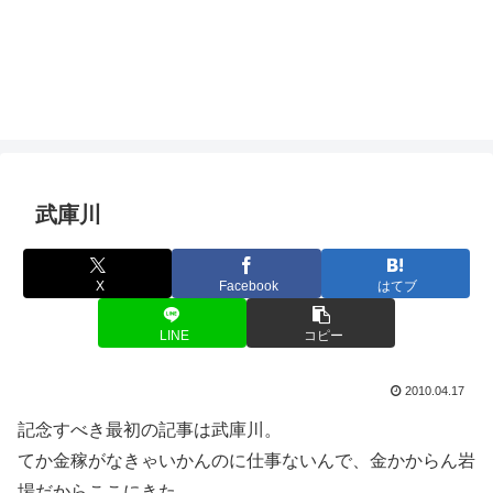
武庫川
X
Facebook
はてブ
LINE
コピー
2010.04.17
記念すべき最初の記事は武庫川。
てか金稼がなきゃいかんのに仕事ないんで、金かからん岩
場だからここにきた。