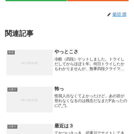
柴沼 潤
関連記事
やっとこさ
動画
冷酷（四段）ゲットしました。トライし
だしてからほぼ１年。何日トライしたか
もわかりませんが、無事四段クライマー
になれましたわ。ウォールに帰った後は
ＳＥとともにラジュでグレード更新祝い
＆動画の編集。。その動画がこれ↓↓登っ
た後の異様なテンション...
怖っ
武庫川
怪我人出なくてよかったけど、あの岩が
登れなくなるのは残念だなまだPあったの
に(*_*)。
最近は３
武庫川
てかついさっき、武庫川でナイトしてき