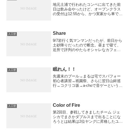
地元土浦で行われたコンペに出てきた前
日は飲み会やったけど、オープンクラス
の受付は12:55から、かつ実家から車で15
分だったので睡眠時間は問題なし結果、
予選、決勝共に3位奮わんなー予選は10課
題中7完お買い得のスラブを一個取りこぼ
した一回ト...
Share
人工壁
9/7岩行く気マンマンだったが、前日から
土砂降りだったので断念。昼まで寝て、
近所で評判のやたらオシャレなカフェで
キッシュプレートなるものと、サツマイ
モのタルトを食すオシャレ過ぎて焦るわ
こんなにもカントリーロードのBGMがマ
ッチしてたカフェは...
眠れん！！
人工壁
先週末のプール→まるは宅でスパフォー
初心者講習→祇園祭、さらに翌日山鉾巡
行→コクリコ坂→a-choで音ゲーという危
機感ゼロ生活から一転、今週末はひたす
ら勉強に勤しんでいますが。そのせいか
(?)、最近不眠症気味。なぜ寝れんのじ
ゃ！！！ldbo...
Color of Fire
人工壁
第2回目、参戦してきましたチーム ジェ
シカでまさかダブルスまで出ることにな
ろうとは結果は2位ヤングに昇格したユウ
君に勝てたのが奇跡ヤングクラス滑り込