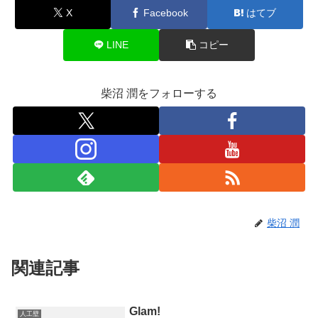
X
Facebook
はてブ
LINE
コピー
柴沼 潤をフォローする
柴沼 潤
関連記事
Glam!
人工壁