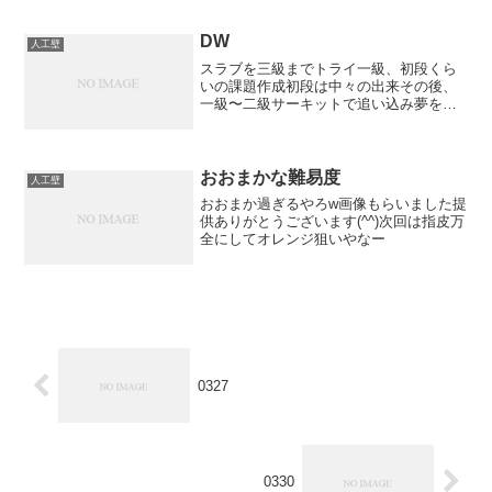
みのジャンボさんに惨敗なんか妥当な結
果に落ち着いたな。。予選は大丈夫だっ
たけど、決勝のときに...
DW
人工壁
スラブを三級までトライ一級、初段くら
いの課題作成初段は中々の出来その後、
一級〜二級サーキットで追い込み夢を失
った悲しみでどうにか一級を4本くらい、
二級もルーフポケット以外完登京大ウォ
ール時代のストイックさを思い出した
おおまかな難易度
人工壁
おおまか過ぎるやろw画像もらいました提
供ありがとうございます(^^)次回は指皮万
全にしてオレンジ狙いやなー
0327
0330