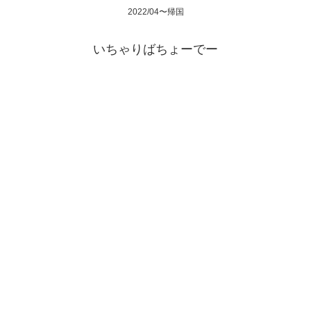
2022/04〜帰国
いちゃりばちょーでー