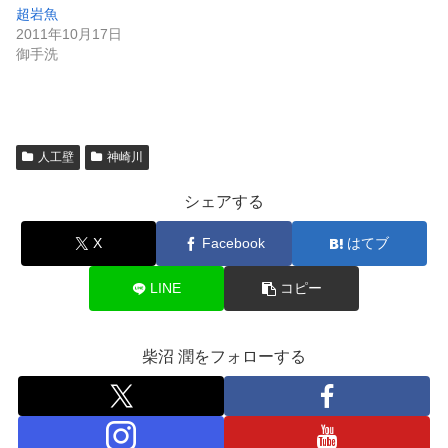
超岩魚
2011年10月17日
御手洗
人工壁
神崎川
シェアする
X
Facebook
はてブ
LINE
コピー
柴沼 潤をフォローする