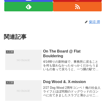
柴沼 潤
関連記事
On The Board @ Flat
人工壁
Bouldering
4/14帰りの新幹線で、事務所に戻ること
を何も疑わなかったせっかくだからうま
いもの食って戻ろうと、一つ隣の駅で降
りたマトンを使ったインドカレーを食べ
て、ふと思うこのまま帰って、明日早く
職場いった方が合理的だと大分精神が社
Dog Wood &. X-mission
人工壁
畜化していたので、思...
2/27 Dog Wood 2周年コンペ！俺の社会人
ライフとほぼ同期のドッグウッドのコン
ペに出てきましたスラブと薄かぶり二箇
所でセッション！今回は3チームに分かれ
てのセッション方式チームJは超自由スタ