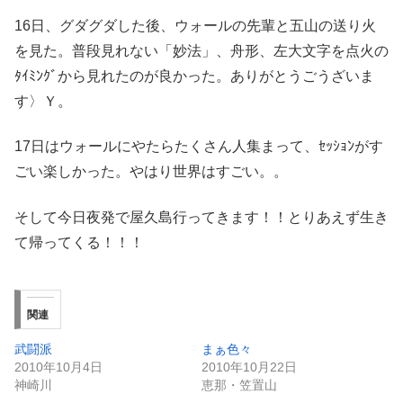
16日、グダグダした後、ウォールの先輩と五山の送り火
を見た。普段見れない「妙法」、舟形、左大文字を点火の
ﾀｲﾐﾝｸﾞから見れたのが良かった。ありがとうごうざいま
す〉Ｙ。
17日はウォールにやたらたくさん人集まって、ｾｯｼｮﾝがす
ごい楽しかった。やはり世界はすごい。。
そして今日夜発で屋久島行ってきます！！とりあえず生き
て帰ってくる！！！
関連
武闘派
まぁ色々
2010年10月4日
2010年10月22日
神崎川
恵那・笠置山