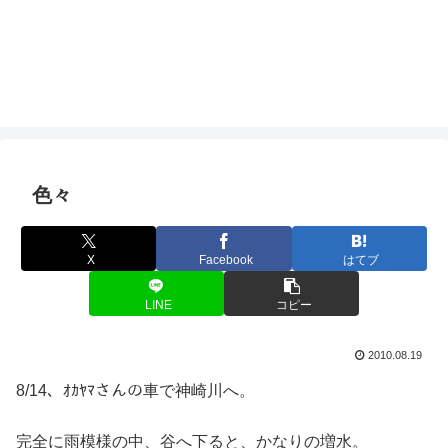
色々
X
Facebook
はてブ
LINE
コピー
2010.08.19
8/14、ｵｶﾔﾏさんの車で神崎川へ。
完全に雨模様の中、谷へ下ると、かなりの増水。