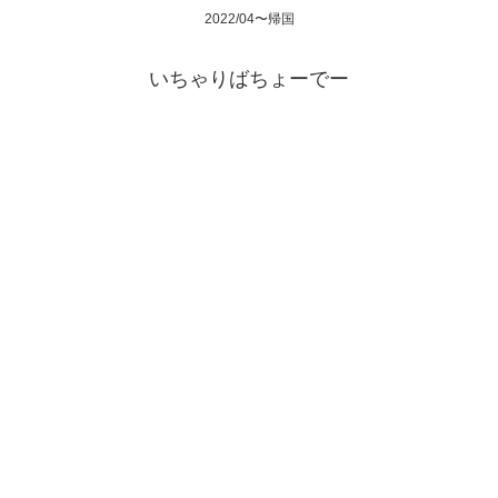
2022/04〜帰国
いちゃりばちょーでー