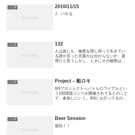
イルで登ってたら、しれっと一位になっ
てた...
2010/11/15
人工壁
J、パキる
132
人工壁
人は誰しも、秘密を隠し持って生きてい
る誰が言った言葉かは分からないが、真
理だと思うしかし、ときにその秘密は些
細なきっかけで世に解き放たれる・誰か
がラインの画面を覗いた時・神社がいつ
もより朝早くから参拝出来るようになっ
ていたとき・カーナビの履...
Project – 船ロキ
人工壁
8/9プロジェクトへバトルロワイアルとい
う100課題コンペが開催されてるとのこと
で、参加しにいく。8/6にも行ってるので
二回目K大ウォールのシーズンコンペを彷
彿させるコンペだが、ホールドの多さと
壁の種類が違い過ぎるため課題を覚える
のが核心も...
Beer Session
人工壁
寝坊！！