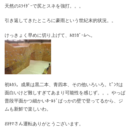
天然のｽﾗｲﾀﾞｰで尻とスネを強打。。。
引き返してきたところに豪雨という世紀末的状況。。
けっきょく早めに切り上げて、ﾙｶﾗｶﾞｰﾑへ。
初ﾙｶﾗ。成果は黒二本、青四本、その他いろいろ。ﾋﾟﾝｸは
面白いけど難しすぎてあまり可能性を感じず。。。やっぱ
普段平面かつ細かいﾎｰﾙﾄﾞばっかの壁で登ってるから、ジ
ムも新鮮で楽しいわ。
ｵｶﾔﾏさん運転ありがとうございます。